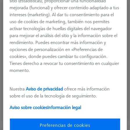
sitio (estadísticas), proporcionar una funcionalidad
mejorada (funcional) y ofrecer contenido adaptado a tus
intereses (marketing). Al dar tu consentimiento para el
uso de cookies de marketing, también nos permites
activar tecnologías de huellas digitales del navegador
para mejorar el análisis del sitio y la información sobre el
rendimiento. Puedes encontrar más información y
opciones de personalización en «Preferencias de
cookies», donde puedes cambiar tu configuración.
Tienes derecho a revocar tu consentimiento en cualquier
momento.
Nuestra
Aviso de privacidad
ofrece más información
Palpadores estándar
sobre el uso de la tecnología de seguimiento.
Los palpadores esféricos con ejes rectos y escalonados se
Aviso sobre cookies
Información legal
utilizan para todas las aplicaciones estándar
Preferencias de cookies