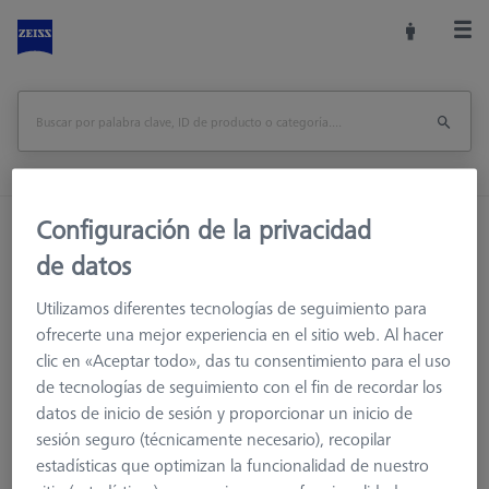
Configuración de la privacidad
Inicio
Sistemas de palpadores
Palpadores
Sin Hilo
de datos
Utilizamos diferentes tecnologías de seguimiento para
ofrecerte una mejor experiencia en el sitio web. Al hacer
clic en «Aceptar todo», das tu consentimiento para el uso
Sin Hilo
de tecnologías de seguimiento con el fin de recordar los
Los palpadores sin rosca se utilizan para medir las
datos de inicio de sesión y proporcionar un inicio de
características más pequeñas de las piezas. Se fijan en un
sesión seguro (técnicamente necesario), recopilar
soporte para palpadores o en un elemento de conexión.
estadísticas que optimizan la funcionalidad de nuestro