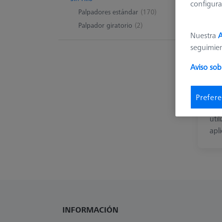
configura
Palpadores estándar
(170)
Palpador giratorio
(2)
Nuestra
A
seguimie
Aviso sob
Pal
Los
Prefere
eje
util
apl
INFORMACIÓN