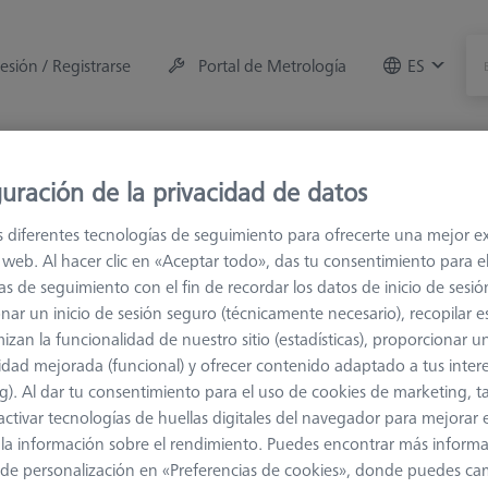
sesión / Registrarse
Portal de Metrología
ES
ción
Accesorios de la máquina
uración de la privacidad de datos
s diferentes tecnologías de seguimiento para ofrecerte una mejor e
s
Sin Hilo
io web. Al hacer clic en «Aceptar todo», das tu consentimiento para e
as de seguimiento con el fin de recordar los datos de inicio de sesió
nar un inicio de sesión seguro (técnicamente necesario), recopilar es
 Hilo
izan la funcionalidad de nuestro sitio (estadísticas), proporcionar u
idad mejorada (funcional) y ofrecer contenido adaptado a tus inter
padores sin rosca se utilizan para medir las características más pequ
g). Al dar tu consentimiento para el uso de cookies de marketing, 
ores o en un elemento de conexión.
activar tecnologías de huellas digitales del navegador para mejorar el
 y la información sobre el rendimiento. Puedes encontrar más inform
de personalización en «Preferencias de cookies», donde puedes ca