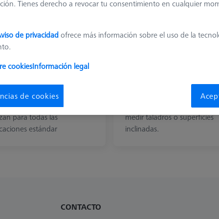
ción. Tienes derecho a revocar tu consentimiento en cualquier mo
viso de privacidad
ofrece más información sobre el uso de la tecno
nto.
re cookies
Información legal
padores estándar
Palpador giratorio
 palpadores esféricos con
Las sondas de medición
ncias de cookies
Acep
s rectos y escalonados se
giratorias pueden utilizarse 
izan para todas las
medir taladros o superficies
icaciones estándar
inclinadas.
CONTACTO