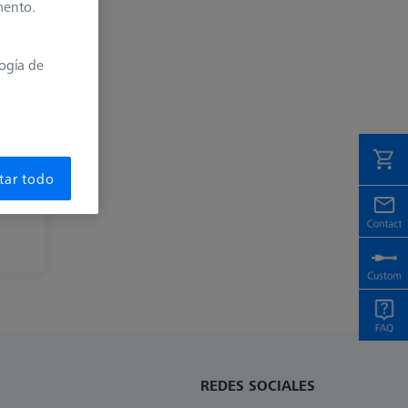
mento.
logía de
tar todo
para
REDES SOCIALES