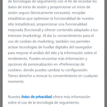
Ø Esfera (DK)
3,5 mm
de tecnologías de seguimiento con el fin de recordar los
Longitud (L)
45,0 mm
datos de inicio de sesión y proporcionar un inicio de
material de la punta del lápiz óptico
Ruby
sesión seguro (técnicamente necesario), recopilar
Punta del lápiz óptico
Esfera
estadísticas que optimizan la funcionalidad de nuestro
material del eje
Tung. Carb
sitio (estadísticas), proporcionar una funcionalidad
Tipo de conexión
M5
mejorada (funcional) y ofrecer contenido adaptado a tus
la medición de la longitud
15,0 mm
intereses (marketing). Al dar tu consentimiento para el
2. Medición de la longitud
7,5 mm
uso de cookies de marketing, también nos permites
Ø Eje (DS)
2,0 mm
activar tecnologías de huellas digitales del navegador
para mejorar el análisis del sitio y la información sobre el
rendimiento. Puedes encontrar más información y
324,60 USD
opciones de personalización en «Preferencias de
más el IVA
cookies», donde puedes cambiar tu configuración.
Disponible en breve
Tienes derecho a revocar tu consentimiento en cualquier
momento.
Palpador de estrella M5, DK0.5 L90.25
626115-5000-591
Nuestra
Aviso de privacidad
ofrece más información
sobre el uso de la tecnología de seguimiento.