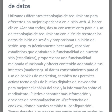
de datos
de carburo de tungsteno como estándar. También se dispone
de palpadores cilíndricos, fabricados íntegramente en carburo
Utilizamos diferentes tecnologías de seguimiento para
de tungsteno, y de palpadores de disco fabricados en
ofrecerte una mejor experiencia en el sitio web. Al hacer
cerámica.
clic en «Aceptar todo», das tu consentimiento para el uso
de tecnologías de seguimiento con el fin de recordar los
datos de inicio de sesión y proporcionar un inicio de
sesión seguro (técnicamente necesario), recopilar
estadísticas que optimizan la funcionalidad de nuestro
sitio (estadísticas), proporcionar una funcionalidad
mejorada (funcional) y ofrecer contenido adaptado a tus
intereses (marketing). Al dar tu consentimiento para el
uso de cookies de marketing, también nos permites
activar tecnologías de huellas digitales del navegador
para mejorar el análisis del sitio y la información sobre el
rendimiento. Puedes encontrar más información y
opciones de personalización en «Preferencias de
cookies», donde puedes cambiar tu configuración.
Palpadores estándar
Tienes derecho a revocar tu consentimiento en cualquier