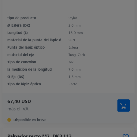
tipo de producto
Stylus
Ø Esfera (DK)
2,0 mm
Longitud (L)
13,0 mm
material de la punta del lápiz óptico
Si-N
Punta del lápiz óptico
Esfera
material del eje
Tung. Carb
Tipo de conexión
M2
la medición de la longitud
7,0 mm
Ø Eje (DS)
1,5 mm
Tipo de lápiz óptico
Recto
67,40 USD
más el IVA
Disponible en breve
Palpador recto M2, DK3 L13