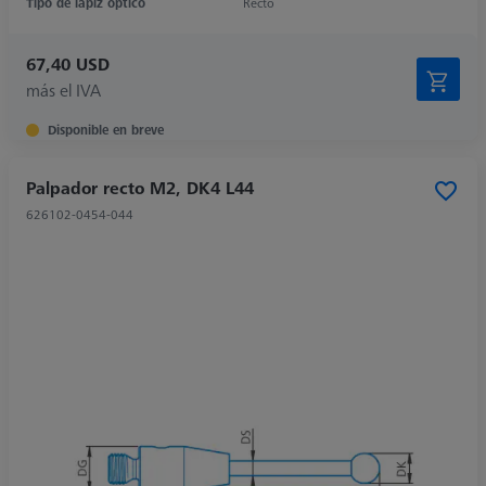
Tipo de lápiz óptico
Recto
67,40 USD
más el IVA
Disponible en breve
Palpador recto M2, DK4 L44
626102-0454-044