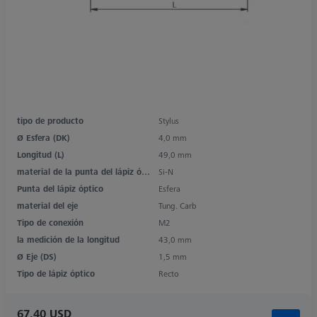
tipo de producto
Stylus
Ø Esfera (DK)
4,0 mm
Longitud (L)
49,0 mm
material de la punta del lápiz óptico
Si-N
Punta del lápiz óptico
Esfera
material del eje
Tung. Carb
Tipo de conexión
M2
la medición de la longitud
43,0 mm
Ø Eje (DS)
1,5 mm
Tipo de lápiz óptico
Recto
67,40 USD