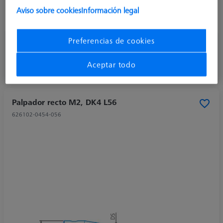
Ø Eje (DS)
1,0 mm
Aviso sobre cookies
Información legal
Tipo de lápiz óptico
Recto
Preferencias de cookies
72,90 USD
más el IVA
Aceptar todo
Disponible en breve
Palpador recto M2, DK4 L56
626102-0454-056