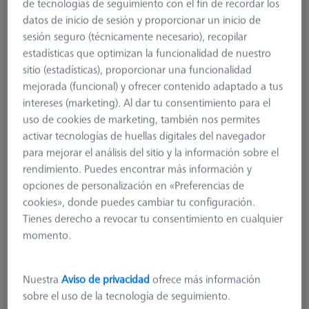
de tecnologías de seguimiento con el fin de recordar los
datos de inicio de sesión y proporcionar un inicio de
sesión seguro (técnicamente necesario), recopilar
estadísticas que optimizan la funcionalidad de nuestro
sitio (estadísticas), proporcionar una funcionalidad
mejorada (funcional) y ofrecer contenido adaptado a tus
intereses (marketing). Al dar tu consentimiento para el
uso de cookies de marketing, también nos permites
activar tecnologías de huellas digitales del navegador
para mejorar el análisis del sitio y la información sobre el
rendimiento. Puedes encontrar más información y
tipo de producto
Stylus
opciones de personalización en «Preferencias de
Ø Esfera (DK)
1,35 mm
cookies», donde puedes cambiar tu configuración.
Longitud (L)
15,0 mm
Tienes derecho a revocar tu consentimiento en cualquier
material de la punta del lápiz óptico
Si-N
momento.
Punta del lápiz óptico
Esfera
material del eje
Tung. Carb
Nuestra
Aviso de privacidad
ofrece más información
Tipo de conexión
M2
sobre el uso de la tecnología de seguimiento.
la medición de la longitud
9,0 mm