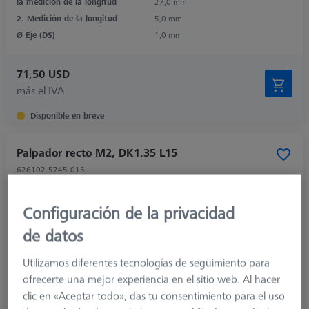
la medición de la longitud
27,0 mm
2. Medición de la longitud
5,0 mm
Ø Eje (DS)
1,0 mm
71,50 USD
más el IVA
Disponible en breve
Palpador recto M2, DK1.35 L15
626102-5745-015
Configuración de la privacidad
de datos
Utilizamos diferentes tecnologías de seguimiento para
ofrecerte una mejor experiencia en el sitio web. Al hacer
clic en «Aceptar todo», das tu consentimiento para el uso