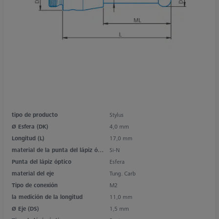
tipo de producto
Stylus
Ø Esfera (DK)
4,0 mm
Longitud (L)
17,0 mm
material de la punta del lápiz óptico
Si-N
Punta del lápiz óptico
Esfera
material del eje
Tung. Carb
Tipo de conexión
M2
la medición de la longitud
11,0 mm
Ø Eje (DS)
1,5 mm