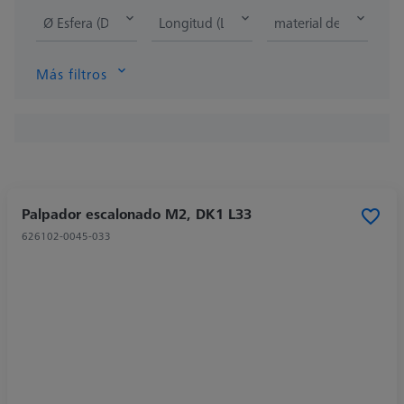
Ø Esfera (DK)
Longitud (L)
material de la punta d
Más filtros
Palpador escalonado M2, DK1 L33
626102-0045-033