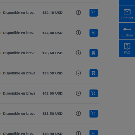
isco
Disponible en breve
132,10 USD
5,0
602030-0007-000
isco
Disponible en breve
134,80 USD
5,0
602030-0009-000
isco
Disponible en breve
126,60 USD
4,0
602030-0004-000
isco
Disponible en breve
133,50 USD
5,0
602030-0008-000
isco
Disponible en breve
143,00 USD
6,0
600341-0206-000
isco
Disponible en breve
133,50 USD
4,0
600341-0204-000
isco
Disponible en breve
138,90 USD
5,0
600341-0205-000