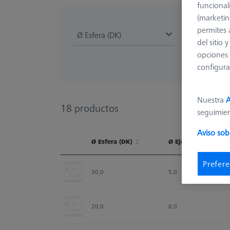
funcional
(marketin
permites 
Ø Esfera (DK)
material de 
del sitio
opciones 
configura
Nuestra
A
18
productos
seguimie
Aviso sob
Ø Esfera (DK)
Ø Eje (DS)
Ø Esfera (DK)
Ø Eje (DS)
Prefere
30,0
5,0
20,0
8,0