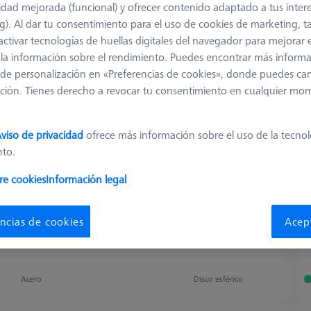
idad mejorada (funcional) y ofrecer contenido adaptado a tus inter
g). Al dar tu consentimiento para el uso de cookies de marketing, 
activar tecnologías de huellas digitales del navegador para mejorar el
la punta del lápiz óptico
Anchura (B)
 y la información sobre el rendimiento. Puedes encontrar más inform
de personalización en «Preferencias de cookies», donde puedes ca
ción. Tienes derecho a revocar tu consentimiento en cualquier mo
Clasificar resultados
viso de privacidad
ofrece más información sobre el uso de la tecno
Disponibilidad
nto.
re cookies
Información legal
material de la punta del lápiz óptico
Punta del lápiz óptico
D
T
material de la punta del lápiz óptico
Punta del lápiz óptico
D
T
ncias de cookies
Acep
Cerámica
Disco esférico
D
Acero
Disco esférico
D