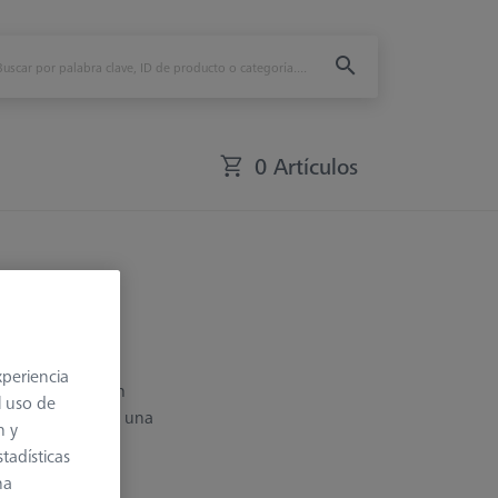
0 Artículos
xperiencia
es y taladros. Sin
l uso de
érico se consigue una
n y
tadísticas
na