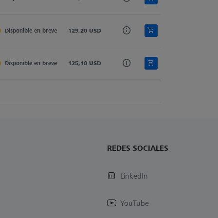
isco
Disponible en breve
129,20 USD
4,0
600341-0203-000
isco
Disponible en breve
125,10 USD
4,0
602030-0003-000
REDES SOCIALES
LinkedIn
YouTube