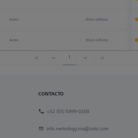
Acero
Disco esférico
D
Acero
Disco esférico
D
1
CONTACTO
+52 (55) 5999-0200
info.metrology.mx@zeiss.com