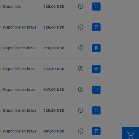
isco
Disponible
128,00 USD
4,0
602030-0006-000
isco
Disponible en breve
126,60 USD
4,0
602030-0005-000
isco
Disponible en breve
114,20 USD
3,0
626115-5000-406
isco
Disponible en breve
132,10 USD
4,0
602030-0011-000
isco
Disponible en breve
947,90 USD
5,0
626101-2001-005
isco
Disponible en breve
129,20 USD
4,0
602030-0010-000
isco
Disponible en breve
681,00 USD
4,0
626101-6000-004