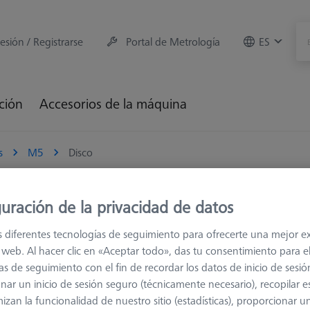
sesión / Registrarse
Portal de Metrología
ES
ción
Accesorios de la máquina
s
M5
Disco
uración de la privacidad de datos
s diferentes tecnologías de seguimiento para ofrecerte una mejor e
ir piezas de trabajo con simetría de rotación y con socavones o rebaj
io web. Al hacer clic en «Aceptar todo», das tu consentimiento para e
 rugosidad de la superficie. Con el diseño del palpador de disco esf
as de seguimiento con el fin de recordar los datos de inicio de sesió
es de disco.
nar un inicio de sesión seguro (técnicamente necesario), recopilar es
izan la funcionalidad de nuestro sitio (estadísticas), proporcionar u