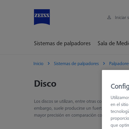
Iniciar 
Sistemas de palpadores
Sala de Medi
Inicio
Sistemas de palpadores
Palpadore
Disco
Config
Utilizamo
Los discos se utilizan, entre otras cosas, para med
en el sit
embargo, suele producirse un fuerte filtrado de la
tecnologí
mayor precisión en comparación con los palpador
proporcio
que optim