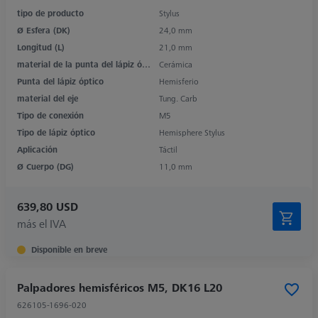
tipo de producto
Stylus
Ø Esfera (DK)
24,0 mm
Longitud (L)
21,0 mm
material de la punta del lápiz óptico
Cerámica
Punta del lápiz óptico
Hemisferio
material del eje
Tung. Carb
Tipo de conexión
M5
Tipo de lápiz óptico
Hemisphere Stylus
Aplicación
Táctil
Ø Cuerpo (DG)
11,0 mm
639,80 USD
más el IVA
Disponible en breve
Palpadores hemisféricos M5, DK16 L20
626105-1696-020