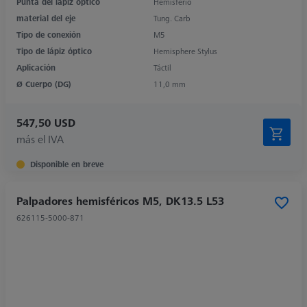
Punta del lápiz óptico
Hemisferio
material del eje
Tung. Carb
Tipo de conexión
M5
Tipo de lápiz óptico
Hemisphere Stylus
Aplicación
Táctil
Ø Cuerpo (DG)
11,0 mm
547,50 USD
más el IVA
Disponible en breve
Palpadores hemisféricos M5, DK13.5 L53
626115-5000-871