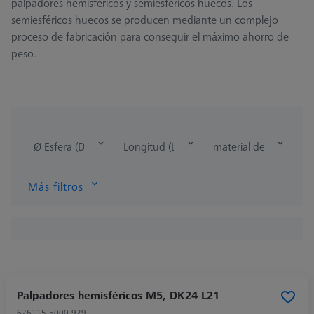
palpadores hemisféricos y semiesféricos huecos. Los
semiesféricos huecos se producen mediante un complejo
proceso de fabricación para conseguir el máximo ahorro de
peso.
Ø Esfera (DK)
Longitud (L)
material del eje
Más filtros
Palpadores hemisféricos M5, DK24 L21
626115-5000-929