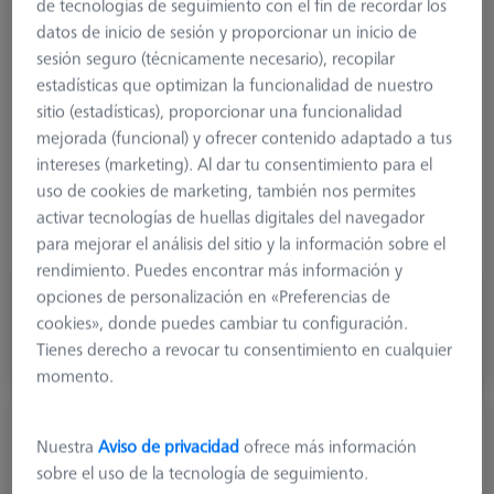
tipo de producto
Stylus
de tecnologías de seguimiento con el fin de recordar los
Ø Esfera (DK)
16,0 mm
datos de inicio de sesión y proporcionar un inicio de
Longitud (L)
20,0 mm
sesión seguro (técnicamente necesario), recopilar
material de la punta del lápiz óptico
Cerámica
estadísticas que optimizan la funcionalidad de nuestro
Punta del lápiz óptico
hemisferio hueco
sitio (estadísticas), proporcionar una funcionalidad
material del eje
Acero
mejorada (funcional) y ofrecer contenido adaptado a tus
Tipo de conexión
M5
intereses (marketing). Al dar tu consentimiento para el
Tipo de lápiz óptico
Hemisphere Stylus
uso de cookies de marketing, también nos permites
Aplicación
Táctil
activar tecnologías de huellas digitales del navegador
Ø Cuerpo (DG)
11,0 mm
para mejorar el análisis del sitio y la información sobre el
rendimiento. Puedes encontrar más información y
opciones de personalización en «Preferencias de
260,10 USD
cookies», donde puedes cambiar tu configuración.
más el IVA
Tienes derecho a revocar tu consentimiento en cualquier
Disponible
momento.
Palpadores hemisféricos M5, DK25 L21.5
Nuestra
Aviso de privacidad
ofrece más información
626115-5000-930
sobre el uso de la tecnología de seguimiento.