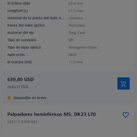
Ø Esfera (DK)
25,0 mm
Longitud (L)
21,5 mm
material de la punta del lápiz óptico
Cerámica
Punta del lápiz óptico
Hemisferio
material del eje
Tung. Carb
Tipo de conexión
M5
Tipo de lápiz óptico
Hemisphere Stylus
Aplicación
Táctil
Ø Cuerpo (DG)
11,0 mm
639,80 USD
más el IVA
Disponible en breve
Palpadores hemisféricos M5, DK23 L70
626115-5000-842