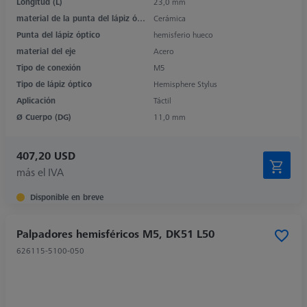
Longitud (L)
23,0 mm
material de la punta del lápiz óptico
Cerámica
Punta del lápiz óptico
hemisferio hueco
material del eje
Acero
Tipo de conexión
M5
Tipo de lápiz óptico
Hemisphere Stylus
Aplicación
Táctil
Ø Cuerpo (DG)
11,0 mm
407,20 USD
más el IVA
Disponible en breve
Palpadores hemisféricos M5, DK51 L50
626115-5100-050