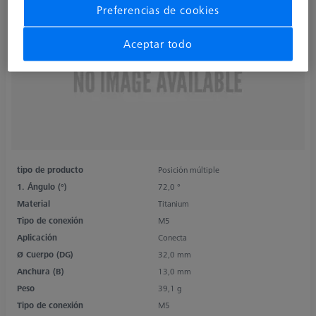
Preferencias de cookies
Aceptar todo
tipo de producto
Posición múltiple
1. Ángulo (°)
72,0 °
Material
Titanium
Tipo de conexión
M5
Aplicación
Conecta
Ø Cuerpo (DG)
32,0 mm
Anchura (B)
13,0 mm
Peso
39,1 g
Tipo de conexión
M5