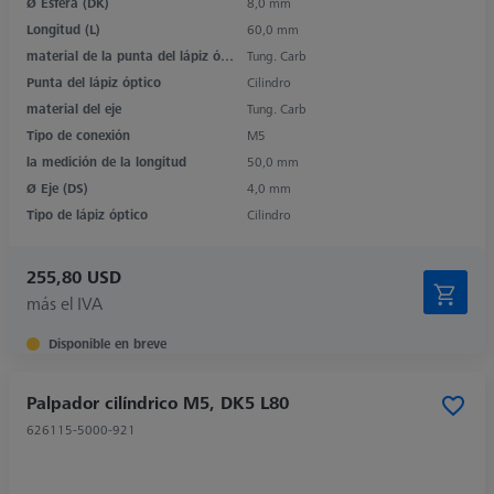
Ø Esfera (DK)
8,0 mm
Longitud (L)
60,0 mm
material de la punta del lápiz óptico
Tung. Carb
Punta del lápiz óptico
Cilindro
material del eje
Tung. Carb
Tipo de conexión
M5
la medición de la longitud
50,0 mm
Ø Eje (DS)
4,0 mm
Tipo de lápiz óptico
Cilindro
255,80 USD
más el IVA
Disponible en breve
Palpador cilíndrico M5, DK5 L80
626115-5000-921