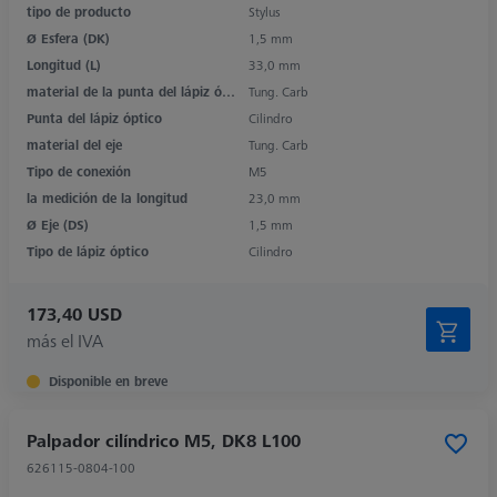
tipo de producto
Stylus
Ø Esfera (DK)
1,5 mm
Longitud (L)
33,0 mm
material de la punta del lápiz óptico
Tung. Carb
Punta del lápiz óptico
Cilindro
material del eje
Tung. Carb
Tipo de conexión
M5
la medición de la longitud
23,0 mm
Ø Eje (DS)
1,5 mm
Tipo de lápiz óptico
Cilindro
173,40 USD
más el IVA
Disponible en breve
Palpador cilíndrico M5, DK8 L100
626115-0804-100