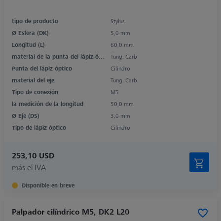
tipo de producto
Stylus
Ø Esfera (DK)
5,0 mm
Longitud (L)
60,0 mm
material de la punta del lápiz óptico
Tung. Carb
Punta del lápiz óptico
Cilindro
material del eje
Tung. Carb
Tipo de conexión
M5
la medición de la longitud
50,0 mm
Ø Eje (DS)
3,0 mm
Tipo de lápiz óptico
Cilindro
253,10 USD
más el IVA
Disponible en breve
Palpador cilíndrico M5, DK2 L20