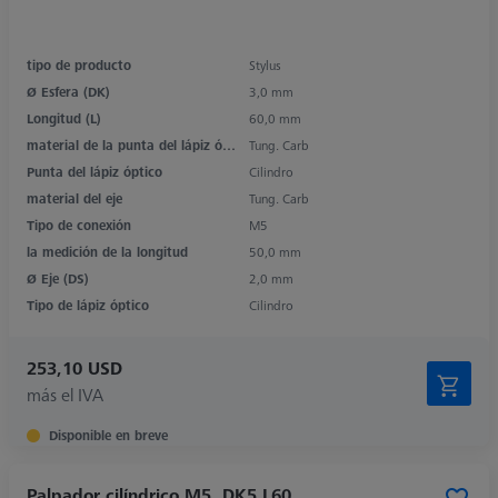
tipo de producto
Stylus
Ø Esfera (DK)
3,0 mm
Longitud (L)
60,0 mm
material de la punta del lápiz óptico
Tung. Carb
Punta del lápiz óptico
Cilindro
material del eje
Tung. Carb
Tipo de conexión
M5
la medición de la longitud
50,0 mm
Ø Eje (DS)
2,0 mm
Tipo de lápiz óptico
Cilindro
253,10 USD
más el IVA
Disponible en breve
Palpador cilíndrico M5, DK5 L60