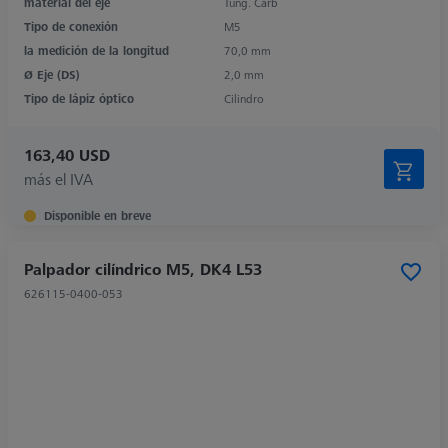
material del eje
Tung. Carb
Tipo de conexión
M5
la medición de la longitud
70,0 mm
Ø Eje (DS)
2,0 mm
Tipo de lápiz óptico
Cilindro
163,40 USD
más el IVA
Disponible en breve
Palpador cilíndrico M5, DK4 L53
626115-0400-053