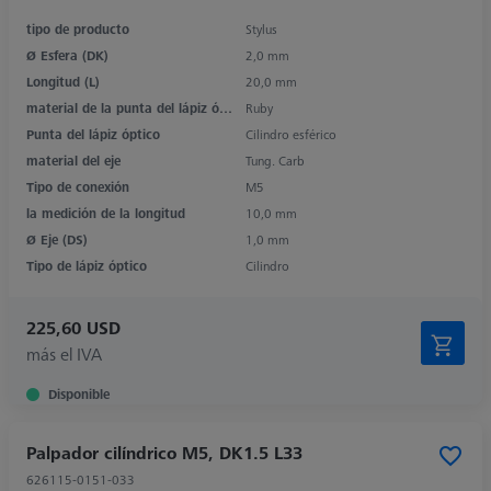
tipo de producto
Stylus
Ø Esfera (DK)
2,0 mm
Longitud (L)
20,0 mm
material de la punta del lápiz óptico
Ruby
Punta del lápiz óptico
Cilindro esférico
material del eje
Tung. Carb
Tipo de conexión
M5
la medición de la longitud
10,0 mm
Ø Eje (DS)
1,0 mm
Tipo de lápiz óptico
Cilindro
225,60 USD
más el IVA
Disponible
Palpador cilíndrico M5, DK1.5 L33
626115-0151-033