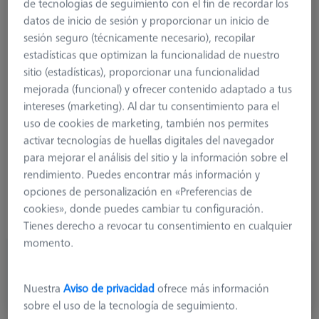
de tecnologías de seguimiento con el fin de recordar los
datos de inicio de sesión y proporcionar un inicio de
sesión seguro (técnicamente necesario), recopilar
estadísticas que optimizan la funcionalidad de nuestro
tipo de producto
Stylus
sitio (estadísticas), proporcionar una funcionalidad
Ø Esfera (DK)
3,0 mm
mejorada (funcional) y ofrecer contenido adaptado a tus
Longitud (L)
73,0 mm
intereses (marketing). Al dar tu consentimiento para el
material de la punta del lápiz óptico
Tung. Carb
uso de cookies de marketing, también nos permites
Punta del lápiz óptico
Cilindro
activar tecnologías de huellas digitales del navegador
material del eje
Tung. Carb
para mejorar el análisis del sitio y la información sobre el
Tipo de conexión
M5
rendimiento. Puedes encontrar más información y
la medición de la longitud
63,0 mm
opciones de personalización en «Preferencias de
Ø Eje (DS)
2,5 mm
cookies», donde puedes cambiar tu configuración.
Tipo de lápiz óptico
Cilindro
Tienes derecho a revocar tu consentimiento en cualquier
momento.
56,50 USD
más el IVA
Nuestra
Aviso de privacidad
ofrece más información
Disponible en breve
sobre el uso de la tecnología de seguimiento.