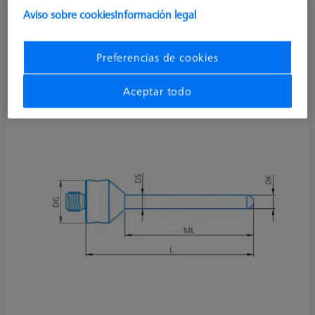
Aviso sobre cookies
Información legal
Palpador cilíndrico M5, DK2 L22
626115-5000-140
Preferencias de cookies
Aceptar todo