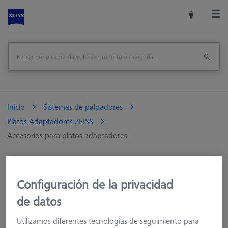
Inicio
Sistemas de palpadores
Platos Adaptadores ZEISS
Accesorios para platos adaptadores
Palpadores
Configuración de la privacidad
Extensiones
de datos
Platos Adaptadores ZEISS
Utilizamos diferentes tecnologías de seguimiento para
ZEISS VAST/VAST Gold