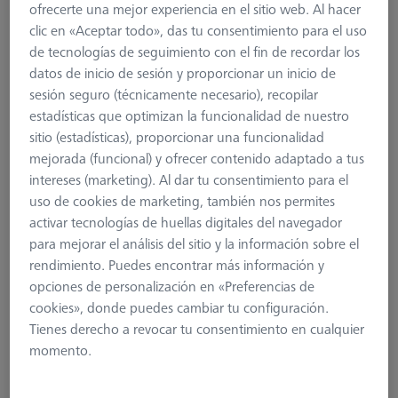
ofrecerte una mejor experiencia en el sitio web. Al hacer
ZEISS VAST XTR
clic en «Aceptar todo», das tu consentimiento para el uso
ZEISS VAST XXT
de tecnologías de seguimiento con el fin de recordar los
Accesorios para platos adaptadores
datos de inicio de sesión y proporcionar un inicio de
Protección contra colisiones para platos adaptadores VAST/VAST
sesión seguro (técnicamente necesario), recopilar
Gold
estadísticas que optimizan la funcionalidad de nuestro
Etiquetas para platos adaptadores VAST/VAST Gold
sitio (estadísticas), proporcionar una funcionalidad
Cubos y adaptadores para platos adaptadores VAST/VAST Gold
mejorada (funcional) y ofrecer contenido adaptado a tus
intereses (marketing). Al dar tu consentimiento para el
Elementos de conexión
uso de cookies de marketing, también nos permites
Kits
activar tecnologías de huellas digitales del navegador
Accesorios para platos adaptadores
para mejorar el análisis del sitio y la información sobre el
rendimiento. Puedes encontrar más información y
ZEISS también ofrece accesorios para los platos adaptadores.
opciones de personalización en «Preferencias de
Aquí es donde encontrará productos para proteger, marcar,
cookies», donde puedes cambiar tu configuración.
almacenar o ampliar la funcionalidad. Todos los productos
Tienes derecho a revocar tu consentimiento en cualquier
incluidos han sido comprobados y aprobados para los platos
momento.
adaptadores originales de ZEISS. No se puede garantizar la
compatibilidad para versiones anteriores o platos de terceros