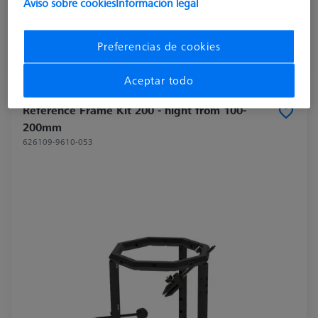
Aviso sobre cookies
Información legal
1.552,40 USD
más el IVA
Preferencias de cookies
Disponible en breve
Aceptar todo
Reference Frame Kit 200 - hight from 100-
200mm
626109-9610-053