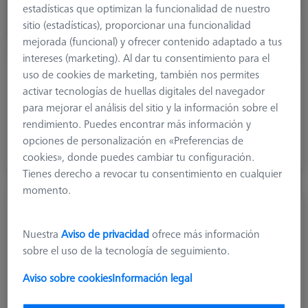
estadísticas que optimizan la funcionalidad de nuestro
sitio (estadísticas), proporcionar una funcionalidad
mejorada (funcional) y ofrecer contenido adaptado a tus
intereses (marketing). Al dar tu consentimiento para el
uso de cookies de marketing, también nos permites
ZEISS VAST XTR
activar tecnologías de huellas digitales del navegador
para mejorar el análisis del sitio y la información sobre el
Los platos adaptadores para VAST XTR tienen rodillos
rendimiento. Puedes encontrar más información y
adicionales para representar la función de rotación del
opciones de personalización en «Preferencias de
sensor. La conexión es M5
cookies», donde puedes cambiar tu configuración.
Tienes derecho a revocar tu consentimiento en cualquier
momento.
Nuestra
Aviso de privacidad
ofrece más información
sobre el uso de la tecnología de seguimiento.
Aviso sobre cookies
Información legal