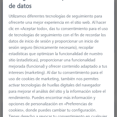
de datos
Utilizamos diferentes tecnologías de seguimiento para
ofrecerte una mejor experiencia en el sitio web. Al hacer
clic en «Aceptar todo», das tu consentimiento para el uso
de tecnologías de seguimiento con el fin de recordar los
datos de inicio de sesión y proporcionar un inicio de
sesión seguro (técnicamente necesario), recopilar
estadísticas que optimizan la funcionalidad de nuestro
sitio (estadísticas), proporcionar una funcionalidad
M3 XXT
mejorada (funcional) y ofrecer contenido adaptado a tus
Los palpadores con rosca M3 XXT disponen de un
intereses (marketing). Al dar tu consentimiento para el
adaptador ampliado con un diámetro de 5 mm.
uso de cookies de marketing, también nos permites
Adecuado para la VAST XXT.
activar tecnologías de huellas digitales del navegador
para mejorar el análisis del sitio y la información sobre el
rendimiento. Puedes encontrar más información y
opciones de personalización en «Preferencias de
cookies», donde puedes cambiar tu configuración.
Tienes derecho a revocar tu consentimiento en cualquier