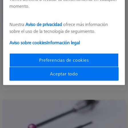
momento.
Nuestra
Aviso de privacidad
ofrece más información
sobre el uso de la tecnología de seguimiento.
Aviso sobre cookies
Información legal
M3
Los palpadores con rosca M3 son especialmente
Preferencias de cookies
adecuados para los cabezales de medición RST de ZEISS.
Con el elemento de conexión adecuado, también
Aceptar todo
pueden conectarse a otros sistemas de rosca.